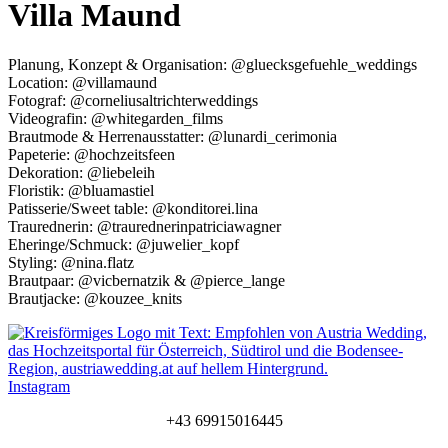
Villa Maund
Planung, Konzept & Organisation: @gluecksgefuehle_weddings
Location: @villamaund
Fotograf: @corneliusaltrichterweddings
Videografin: @whitegarden_films
Brautmode & Herrenausstatter: @lunardi_cerimonia
Papeterie: @hochzeitsfeen
Dekoration: @liebeleih
Floristik: @bluamastiel
Patisserie/Sweet table: @konditorei.lina
Traurednerin: @traurednerinpatriciawagner
Eheringe/Schmuck: @juwelier_kopf
Styling: @nina.flatz
Brautpaar: @vicbernatzik & @pierce_lange
Brautjacke: @kouzee_knits
Instagram
+43 69915016445