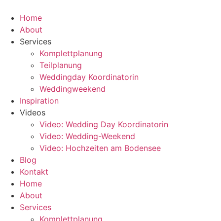
Zum
Inhalt
Home
springen
About
Services
Komplettplanung
Teilplanung
Weddingday Koordinatorin
Weddingweekend
Inspiration
Videos
Video: Wedding Day Koordinatorin
Video: Wedding-Weekend
Video: Hochzeiten am Bodensee
Blog
Kontakt
Home
About
Services
Komplettplanung