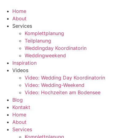
Zum
Inhalt
Home
springen
About
Services
Komplettplanung
Teilplanung
Weddingday Koordinatorin
Weddingweekend
Inspiration
Videos
Video: Wedding Day Koordinatorin
Video: Wedding-Weekend
Video: Hochzeiten am Bodensee
Blog
Kontakt
Home
About
Services
Komplettplanung