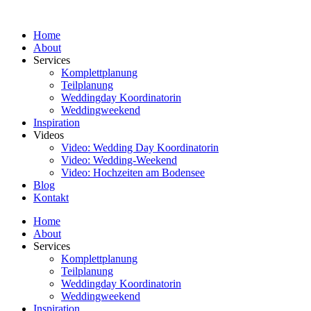
Zum
Inhalt
Home
springen
About
Services
Komplettplanung
Teilplanung
Weddingday Koordinatorin
Weddingweekend
Inspiration
Videos
Video: Wedding Day Koordinatorin
Video: Wedding-Weekend
Video: Hochzeiten am Bodensee
Blog
Kontakt
Home
About
Services
Komplettplanung
Teilplanung
Weddingday Koordinatorin
Weddingweekend
Inspiration