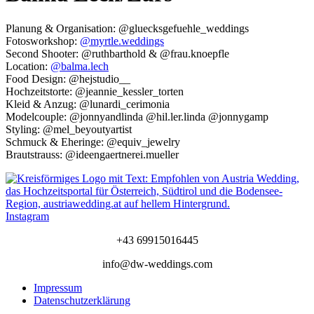
Planung & Organisation: @gluecksgefuehle_weddings
Fotosworkshop:
@myrtle.weddings
Second Shooter: @ruthbarthold & @frau.knoepfle
Location:
@balma.lech
Food Design: @hejstudio__
Hochzeitstorte: @jeannie_kessler_torten
Kleid & Anzug: @lunardi_cerimonia
Modelcouple: @jonnyandlinda @hil.ler.linda @jonnygamp
Styling: @mel_beyoutyartist
Schmuck & Eheringe: @equiv_jewelry
Brautstrauss: @ideengaertnerei.mueller
Instagram
+43 69915016445
info@dw-weddings.com
Impressum
Datenschutzerklärung