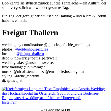
Bob kehrte sie stylisch zurück auf die Tanzfläche – ein Auftritt, der
so unvergesslich war wie der gesamte Tag.
Ein Tag, der gezeigt hat: Stil ist eine Haltung – und Klara & Robin
haben’s einfach.
Freigut Thallern
weddingday coordination: @gluecksgefuehle_weddings
photos:
@goldenhourpictures
location:
@freigut_thallern
deco & flowers: @bettis_partywelt
weddingcake: @ausnahmsweise.at
freie trauung: @olivewagen
musik: @nicolastenerani & @emanuele.fusaro.guitar
styling: @rene_tenerani
dj: @mydj.at
Instagram
+43 69915016445