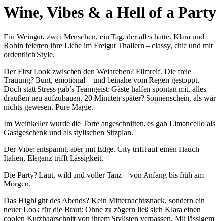
Wine, Vibes & a Hell of a Party
Ein Weingut, zwei Menschen, ein Tag, der alles hatte. Klara und
Robin feierten ihre Liebe im Freigut Thallern – classy, chic und mit
ordentlich Style.
Der First Look zwischen den Weinreben? Filmreif. Die freie
Trauung? Bunt, emotional – und beinahe vom Regen gestoppt.
Doch statt Stress gab’s Teamgeist: Gäste halfen spontan mit, alles
draußen neu aufzubauen. 20 Minuten später? Sonnenschein, als wär
nichts gewesen. Pure Magie.
Im Weinkeller wurde die Torte angeschnitten, es gab Limoncello als
Gastgeschenk und als stylischen Sitzplan.
Der Vibe: entspannt, aber mit Edge. City trifft auf einen Hauch
Italien, Eleganz trifft Lässigkeit.
Die Party? Laut, wild und voller Tanz – von Anfang bis früh am
Morgen.
Das Highlight des Abends? Kein Mitternachtssnack, sondern ein
neuer Look für die Braut: Ohne zu zögern ließ sich Klara einen
coolen Kurzhaarschnitt von ihrem Stylisten verpassen. Mit lässigem